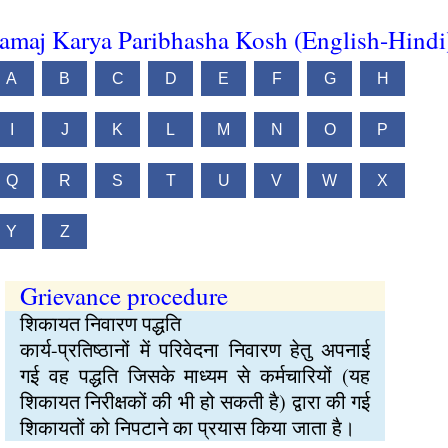
amaj Karya Paribhasha Kosh (English-Hindi
A
B
C
D
E
F
G
H
I
J
K
L
M
N
O
P
Q
R
S
T
U
V
W
X
Y
Z
Grievance procedure
शिकायत निवारण पद्धति
कार्य-प्रतिष्ठानों में परिवेदना निवारण हेतु अपनाई
गई वह पद्धति जिसके माध्यम से कर्मचारियों (यह
शिकायत निरीक्षकों की भी हो सकती है) द्वारा की गई
शिकायतों को निपटाने का प्रयास किया जाता है।