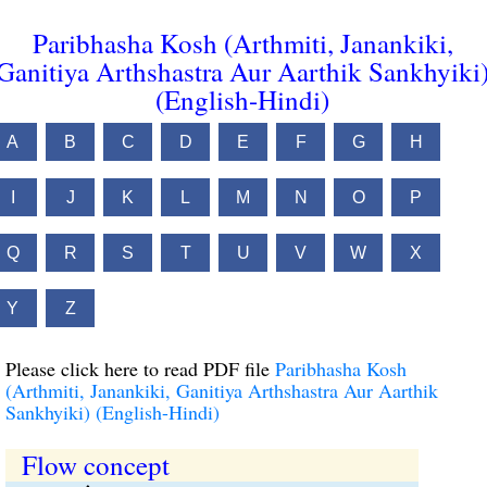
Paribhasha Kosh (Arthmiti, Janankiki,
Ganitiya Arthshastra Aur Aarthik Sankhyiki
(English-Hindi)
A
B
C
D
E
F
G
H
I
J
K
L
M
N
O
P
Q
R
S
T
U
V
W
X
Y
Z
Please click here to read PDF file
Paribhasha Kosh
(Arthmiti, Janankiki, Ganitiya Arthshastra Aur Aarthik
Sankhyiki) (English-Hindi)
Flow concept