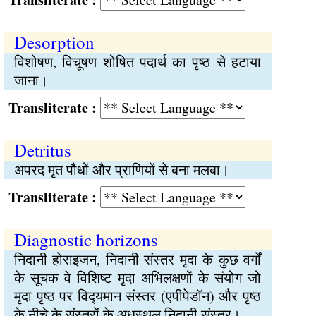
Desorption
विशोषण, विचूषण शोषित पदार्थ का पृष्‍ठ से हटाया
जाना।
Transliterate :
Detritus
अपरद मृत पौधों और प्राणियों से बना मलबा।
Transliterate :
Diagnostic horizons
निदानी होराइजन, निदानी संस्तर मृदा के कुछ वर्गों
के सूचक वे विशिष्‍ट मृदा अभिलक्षणों के संयोग जो
मृदा पृष्‍ठ पर विद्‍यमान संस्तर (एपीपेडॉन) और पृष्‍ठ
के नीचे के संस्तरों के अधस्थल निदानी संस्तर।