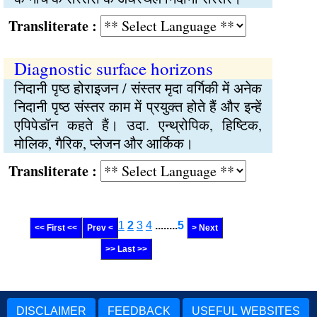
Transliterate :
Diagnostic surface horizons
निदानी पृष्‍ठ होराइजन / संस्तर मृदा वर्गिकी में अनेक
निदानी पृष्‍ठ संस्तर काम में प्रयुक्‍त होते हैं और इन्हें
एपिपेडॉन कहते हैं। उदा. एन्थ्रोपिक, हिष्‍टिक,
मोलिक, गैरिक, प्लेजन और आर्किक।
Transliterate :
1
2
3
4
........
5
<< First <<
Prev <
> Next
>> Last >>
DISCLAIMER
FEEDBACK
USEFUL WEBSITES