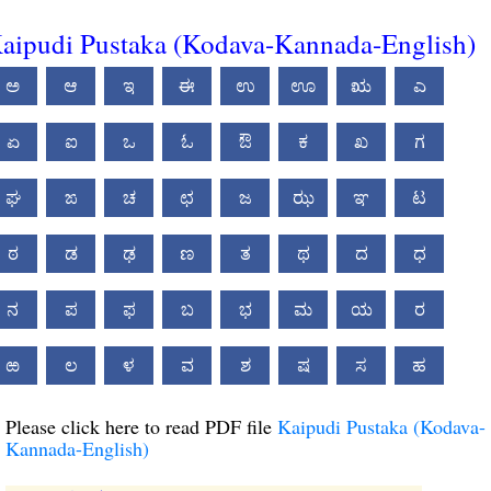
aipudi Pustaka (Kodava-Kannada-English)
ಅ
ಆ
ಇ
ಈ
ಉ
ಊ
ಋ
ಎ
ಏ
ಐ
ಒ
ಓ
ಔ
ಕ
ಖ
ಗ
ಘ
ಙ
ಚ
ಛ
ಜ
ಝ
ಞ
ಟ
ಠ
ಡ
ಢ
ಣ
ತ
ಥ
ದ
ಧ
ನ
ಪ
ಫ
ಬ
ಭ
ಮ
ಯ
ರ
ಱ
ಲ
ಳ
ವ
ಶ
ಷ
ಸ
ಹ
Please click here to read PDF file
Kaipudi Pustaka (Kodava-
Kannada-English)