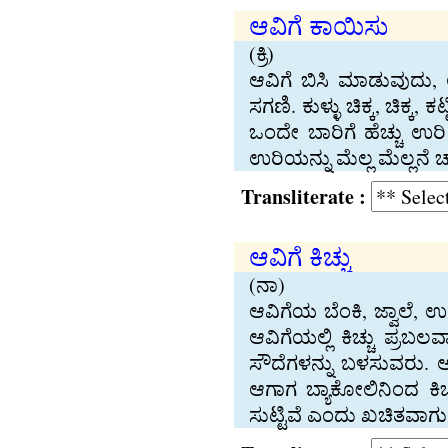
ಆವಿಗೆ ಕಾಯಿಸು
(ಕ್ರಿ)
ಆವಿಗೆ ಬಿಸಿ ಮಾಡುವುದು
ಸಗಣಿ. ಕುಳ್ಳು ಚಿಕ್ಕ, ಚಿಕ್
ಒಂದೇ ಬಾರಿಗೆ ಹೆಚ್ಚು ಉರ
ಉರಿಯನ್ನು ಮೆಲ್ಲ ಮೆಲ್ಲನೆ 
Transliterate :
ಆವಿಗೆ ಕಿಚ್ಚು
(ನಾ)
ಆವಿಗೆಯ ಬೆಂಕಿ, ಜ್ವಾಲೆ, ಉರ
ಆವಿಗೆಯಲ್ಲಿ ಕಿಚ್ಚು ಪ್ರಬ
ಸೌದೆಗಳನ್ನು ಬಳಸುವರು. ಆವ
ಆಗಾಗ ಬ್ಯಾಕೋಲಿನಿಂದ ಕಿಚ
ಸುಟ್ಟಿವೆ ಎಂದು ಖಚಿತವಾಗ