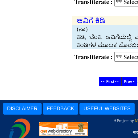
Transliterate :
ಆವಿಗೆ ಕಿಡಿ
(ನಾ)
ಕಿಡಿ, ಬೆಂಕಿ, ಆವಿಗೆಯಲ್ಲ
ಕಿಂಡಿಗಳ ಮೂಲಕ ಹೊರಬರುತ್ತ
Transliterate :
<< First <<
Prev <
DISCLAIMER
FEEDBACK
USEFUL WEBSITES
A Project by
M
भार