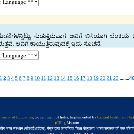
ಿ ಮಡಕೆಗಳನ್ನಿಟ್ಟು ಸುಡುತ್ತಿರುವಾಗ ಆವಿಗೆ ಬಿಸಿಯಾಗಿ ಬೆಂಕಿಯ
ವೆ. ಆವಿಗೆ ಕಾಯುತ್ತಿರುವುದಕ್ಕೆ ಇದು ಸೂಚನೆ.
1
2
3
4
5
6
7
8
9
10
11
12
13
14
15
16
17
18
19
20
21
22
........
4
inistry of Education
, Government of India, Implemented by
Central Institute of I
(CIIL)
, Mysuru
तीय भाषा संस्थान (सीआईआईएल), मैसूर द्वारा कार्यान्वित, शिक्षा मंत्रालय, भारत सरकार की एक परिय