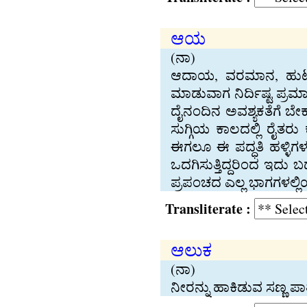
ಆಯ
(ನಾ)
ಆದಾಯ, ವರಮಾನ, ಹುಟ್ಟುವ
ಮಾಡುವಾಗ ನಿರ್ದಿಷ್ಟ ಪ್ರ
ದೈನಂದಿನ ಅವಶ್ಯಕತೆಗೆ ಬೇಕ
ಸುಗ್ಗಿಯ ಕಾಲದಲ್ಲಿ ರೈತರು
ಈಗಲೂ ಈ ಪದ್ಧತಿ ಹಳ್ಳಿಗಳ
ಒದಗಿಸುತ್ತಿದ್ದರಿಂದ ಇದು
ಪ್ರಪಂಚದ ಎಲ್ಲ ಭಾಗಗಳಲ್ಲ
Transliterate :
ಆಲುಕ
(ನಾ)
ನೀರನ್ನು ಹಾಕಿಡುವ ಸಣ್ಣ ಪಾತ