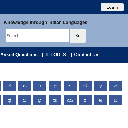
Login
Knowledge through Indian Languages
 Asked Questions
IT TOOLS
Contact Us
ಕ
ಖ
ಗ
ಘ
ಙ
ಚ
ಛ
ಜ
ಫ
ಬ
ಭ
ಮ
ಯ
ರ
ಱ
ಲ