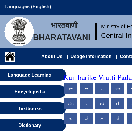
Languages (English)
भारतवाणी
Ministry of 
Central I
BHARATAVANI
About Us
Usage Information
Conte
Kumbarike Vrutti Pad
Language Learning
ಅ
ಆ
ಇ
ಈ
Encyclopedia
ಝ
ಞ
ಟ
ಠ
Textbooks
ಳ
ವ
ಶ
ಷ
Dictionary