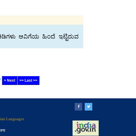
 ಕಿಡಿಗಳು ಆವಿಗೆಯ ಹಿಂದೆ ಇಟ್ಟಿರುವ
0
> Next
>> Last >>
ndian Languages
ोजना