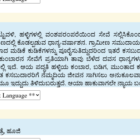
ಳಿ, ಹಳ್ಳಿಗಳಲ್ಲಿ ವಂಶಪರಂಪರೆಯಿಂದ ಸೇವೆ ಸಲ್ಲಿಸಿಕೊಂಡ
ಮಾಣದಲ್ಲಿ ಕೊಡಲ್ಪಡುವ ಧಾನ್ಯ-ವರ್ಷಾಶನ. ಗ್ರಾಮೀಣ ಸಮುದಾ
ಾದ ಮಡಿಕೆ ಕುಡಿಕೆಗಳನ್ನು ಪೂರೈಸುತಿದ್ದುದರಿಂದ ಇತರೆ ಕಸಬುದ
 ಕುಂಬಾರನ ಸೇವೆಗೆ ಪ್ರತಿಯಾಗಿ ತಾವು ಬೆಳೆದ ದವಸ ಧಾನ್ಯಗಳನ್
ಲ್ಲಿ ಇದೆ. ಆಯ ಪದ್ಧತಿ ಹಳ್ಳಿಯ ಕಂಬಾರ, ಬಡಿಗ, ಮುಂತಾದ ಕ
 ಬಡ ಕಸಬುದಾರರಿಗೆ ನೆಮ್ಮದಿಯ ಜೀವನ ಸಾಗಿಸಲು ಅನುಕೂಲವಾದ
ಿಯೂ ಇದ್ದುದು ತಿಳಿದುಬರುತ್ತದೆ. ಆಯಾ ಹಾಕುವಾಗಲೇ ನ್ಯಾಯ ಬಂ
್ರೆ, ಹೂಜಿ