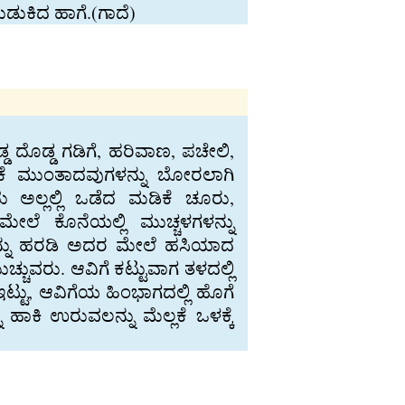
ುಕಿದ ಹಾಗೆ.(ಗಾದೆ)
್ಡ ದೊಡ್ಡ ಗಡಿಗೆ, ಹರಿವಾಣ, ಪಚೇಲಿ,
ಚಟಿಕೆ ಮುಂತಾದವುಗಳನ್ನು ಬೋರಲಾಗಿ
ಅಲ್ಲಲ್ಲಿ ಒಡೆದ ಮಡಿಕೆ ಚೂರು,
ಮೇಲೆ ಕೊನೆಯಲ್ಲಿ ಮುಚ್ಚಳಗಳನ್ನು
ಯನ್ನು ಹರಡಿ ಅದರ ಮೇಲೆ ಹಸಿಯಾದ
ಚುವರು. ಆವಿಗೆ ಕಟ್ಟುವಾಗ ತಳದಲ್ಲಿ
ಟ್ಟು, ಆವಿಗೆಯ ಹಿಂಭಾಗದಲ್ಲಿ ಹೊಗೆ
ಿ ಉರುವಲನ್ನು ಮೆಲ್ಲಕೆ ಒಳಕ್ಕೆ