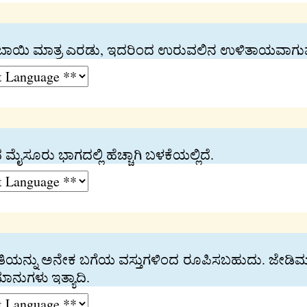
 ಇದ್ದು ಬಾಯಿ ಮಾತ್ರ ಎರಡು, ಇದರಿಂದ ಉರುವಲಿನ ಉಳಿತಾಯವಾಗುವ
 ಮೈಸೂರು ಭಾಗದಲ್ಲಿ ಹೆಚ್ಚಾಗಿ ಬಳಕೆಯಲ್ಲಿದೆ.
ಿಯನ್ನು ಅನೇಕ ಬಗೆಯ ವಸ್ತುಗಳಿಂದ ರೂಪಿಸಬಹುದು. ಜೇಡಿಮಣ್
ಾನುಗಳು ಇತ್ಯಾದಿ.