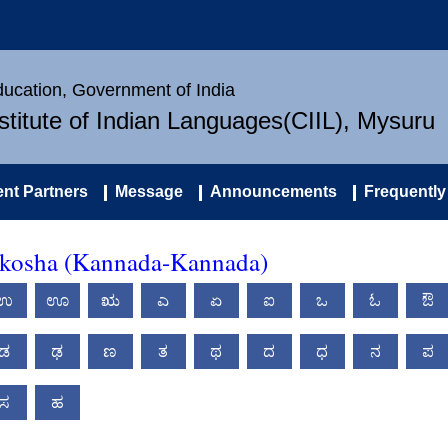
Education, Government of India
nstitute of Indian Languages(CIIL), Mysuru
nt Partners
Message
Announcements
Frequently
akosha (Kannada-Kannada)
ಉ
ಊ
ಋ
ಎ
ಏ
ಐ
ಒ
ಓ
ಔ
ಡ
ಢ
ಣ
ತ
ಥ
ದ
ಧ
ನ
ಪ
ಸ
ಹ