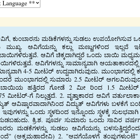
ಆವಿಗೆ, ಕುಂಬಾರನು ಮಡಿಕೆಗಳನ್ನು ಸುಡಲು ಉಪಯೋಗಿಸುವ ಒ
ಯು ಮುಖ್ಯ. ಅವಿಗೆಯನ್ನು ಕಲ್ಲು ಮಣ್ಣುಗಳಿಂದ ಇಲ್ಲವೆ ಇಟ
ಬಾಯಿಗಳಿರುತ್ತವೆ. ಆವಿಗೆ ಚಿಕ್ಕದಾಗಿದ್ದರೆ ಒಂದು ಬಾಯಿ ಮಧ್
ಿಗಳಿರುತ್ತವೆ. ಆವಿಗೆಗಳನ್ನು ಸಾಮಾನ್ಯವಾಗಿ ಆಯತಾಕಾರದಲ್ಲಿ ಮತ
್ಯವಾಗಿ 4-5 ಮೀಟರ್ ಉದ್ದವಾಗಿರುವುದು. ಮುಂಭಾಗದಲ್ಲಿ ಕಡ
ದರೆ ಮುಂಭಾಗದಲ್ಲಿ ಸುಮಾರು 2.5 ಮೀಟರ್ ಅಗಲವಿರುವುದ
ಯಿಯ ಹತ್ತಿರದ ಗೋಡೆ 2 ಮೀ ರಿಂದ 1.5 ಮೀಟರ್ ಎತ್ತರವ
 ಮೀಟರ್-ಗೆ ನಿಲ್ಲುತ್ತದೆ. 2. ವೃತ್ತಾಕಾರದ ಆವಿಗೆ ವರ್ತುಲಾ
್ಯುತ್ ಆವಿಷ್ಕಾರವಾದಾಗಿನಿಂದ ವಿದ್ಯುತ್ ಆವಿಗೆಗಳು ಬಳಕೆಗೆ ಬಂದಿ
ವುಗಳನ್ನು ಒಂದು ಸ್ಥಳದಿಂದ ಇನ್ನೊಂದು ಸ್ಥಳಕ್ಕೆ ಸುಲಭವಾಗಿ
ು ಸುಡಬಹುದು. ಕ್ರಿ.ಶ. ಪೂರ್ವ ಸುಮಾರು ಒಂದು ಸಾವಿರ ವರ್
ರರು ಮಡಕೆಗಳನ್ನು ಸುಡಲು ಆವಿಗೆಯನ್ನು ಬಳಸುತ್ತಿದ್ದರೆಂದು
ದು ಬೆಂದೆ" (ಅಕ್ಕಮಹಾದೇವಿ) 2. "ಆವಗೆಯೊಳಗೆ ತಂಪುಗಳುಂಟ