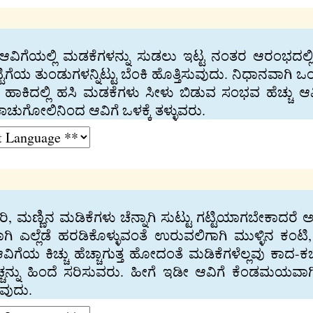
, ಆವಿಗೆಯಲ್ಲಿ ಮಡಕೆಗಳನ್ನು ಸುಡಲು ಇಟ್ಟ ನಂತರ ಆರಂಭದ
ಕ, ಕಟ್ಟಿಗೆಯ ತುಂಡುಗಳನ್ನಿಟ್ಟು ಬೆಂಕಿ ಹೊತ್ತಿಸುವುದು. ನಿಧಾನವಾ
ಿ ಹಾಕಿದಲ್ಲಿ ಹಸಿ ಮಡಕೆಗಳು ಸೀಳು ಬಿಡುವ ಸಂಭವ ಹೆಚ್ಚು 
ಚಾಚುಗೋಲಿನಿಂದ ಆವಿಗೆ ಒಳಕ್ಕೆ ತಳ್ಳುವರು.
ಿ, ಮಣ್ಣಿನ ಮಡಿಕೆಗಳು ಚೆನ್ನಾಗಿ ಸುಟ್ಟು ಗಟ್ಟಿಯಾಗಬೇಕಾದರೆ ಅದಕ
ಲವಾಗಿ ಎಲ್ಲೆಡೆ ಹರಡಿಕೊಳ್ಳುವಂತೆ ಉರುವಲಿಗಾಗಿ ಮುಳ್ಳಿನ ಕಂಟ
ಿಗೆಯ ಕಿಚ್ಚು ಹೆಚ್ಚಾಗುತ್ತ ಹೋದಂತೆ ಮಡಿಕೆಗಳೆಲ್ಲವು ಕಾದ-ಕಬ್
್ಚನ್ನು ಹಿಂದೆ ಸರಿಸುವರು. ಹೀಗೆ ಇಡೀ ಆವಿಗೆ ಕೆಂಡಮಯವಾಗಿ 
ುವುದು.