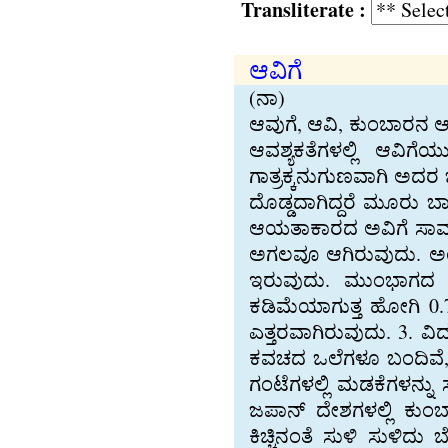
Transliterate :
ಆವಿಗೆ
(ನಾ)
ಆವುಗೆ, ಆವಿ, ಕುಂಬಾರನ 
ಆವಶ್ಯಕತೆಗಳಲ್ಲಿ ಆವಿಗೆ
ಗಾತ್ರಕ್ಕನುಗುಣವಾಗಿ ಅದರ 
ದೊಡ್ಡದಾಗಿದ್ದರೆ ಮೂರು ಬಾಯ
ಆಯತಾಕಾರದ ಅವಿಗೆ ಸಾಮಾನ
ಅಗಲವೂ ಆಗಿರುವುದು. ಅಂ
ಇರುವುದು. ಮುಂಭಾಗದ ಬಾ
ಕಡಿಮೆಯಾಗುತ್ತ ಹೋಗಿ 0.75
ಎತ್ತರವಾಗಿರುವುದು. 3. ವಿದ
ಕವಚದ ಒಲೆಗಳೂ ಬಂದಿವೆ, ಇ
ಗಂಟೆಗಳಲ್ಲಿ ಮಡಕೆಗಳನ್ನ
ಜಪಾನ್ ದೇಶಗಳಲ್ಲಿ ಕುಂಬಾ
ಕಿಚ್ಚಿನಂತೆ ಸುಳಿ ಸುಳಿ