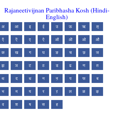
Rajaneetivijnan Paribhasha Kosh (Hindi-
English)
अ
आ
इ
ई
उ
ऊ
ऋ
ऌ
ऍ
ऎ
ए
ऐ
ऑ
ऒ
ओ
औ
क
ख
ग
घ
ङ
च
छ
ज
झ
ञ
ट
ठ
ड
ढ
ण
त
थ
द
ध
न
ऩ
प
फ
ब
भ
म
य
र
ऱ
ल
ळ
ऴ
व
श
ष
स
ह