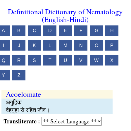
Definitional Dictionary of Nematology
(English-Hindi)
A
B
C
D
E
F
G
H
I
J
K
L
M
N
O
P
Q
R
S
T
U
V
W
X
Y
Z
Acoelomate
अगुहिक
देहगुहा से रहित जीव।
Transliterate :