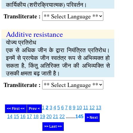
कार्यिकीय (शरीरक्रियात्मक) परिवर्तन।
Transliterate :
Additive resistance
योज्य प्रतिरोध
एक से अधिक जीन के द्वारा नियंत्रित प्रतिरोध।
इनमें से प्रत्येक जीन स्वतंत्र रूप से अभिव्यक्त हो
सकता है, किंतु अतिरिक्त जीन की अभिव्यक्ति से
उसकी क्षमता बढ़ जाती है।
Transliterate :
1
2
3
4
5
6
7
8
9
10
11
12
13
<< First <<
Prev <
14
15
16
17
18
19
20
21
22
........
145
> Next
>> Last >>