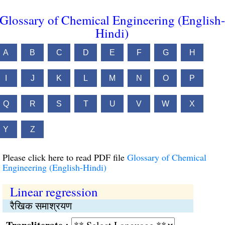
Glossary of Chemical Engineering (English-
Hindi)
A
B
C
D
E
F
G
H
I
J
K
L
M
N
O
P
Q
R
S
T
U
V
W
X
Y
Z
Please click here to read PDF file
Glossary of Chemical
Engineering (English-Hindi)
Linear regression
रैखिक समाश्रयण