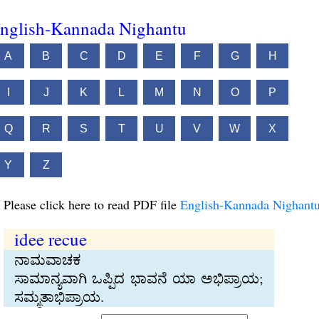
nglish-Kannada Nighantu
A
B
C
D
E
F
G
H
I
J
K
L
M
N
O
P
Q
R
S
T
U
V
W
X
Y
Z
Please click here to read PDF file
English-Kannada Nighant
idee recue
ನಾಮವಾಚಕ
ಸಾಮಾನ್ಯವಾಗಿ ಒಪ್ಪಿದ ಭಾವನೆ ಯಾ ಅಭಿಪ್ರಾಯ;
ಸಮ್ಮತಾಭಿಪ್ರಾಯ.