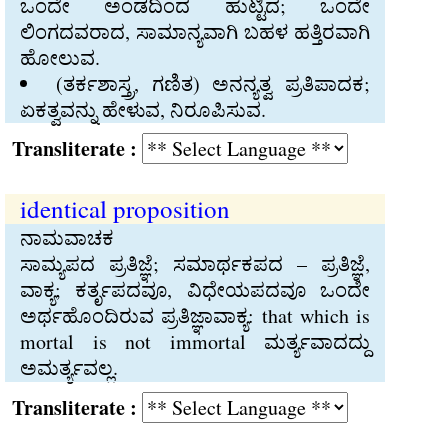
ಒಂದೇ ಅಂಡದಿಂದ ಹುಟ್ಟಿದ; ಒಂದೇ
ಲಿಂಗದವರಾದ, ಸಾಮಾನ್ಯವಾಗಿ ಬಹಳ ಹತ್ತಿರವಾಗಿ
ಹೋಲುವ.
(ತರ್ಕಶಾಸ್ತ್ರ, ಗಣಿತ) ಅನನ್ಯತ್ವ ಪ್ರತಿಪಾದಕ;
ಏಕತ್ವವನ್ನು ಹೇಳುವ, ನಿರೂಪಿಸುವ.
Transliterate :
identical proposition
ನಾಮವಾಚಕ
ಸಾಮ್ಯಪದ ಪ್ರತಿಜ್ಞೆ; ಸಮಾರ್ಥಕಪದ – ಪ್ರತಿಜ್ಞೆ,
ವಾಕ್ಯ; ಕರ್ತೃಪದವೂ, ವಿಧೇಯಪದವೂ ಒಂದೇ
ಅರ್ಥಹೊಂದಿರುವ ಪ್ರತಿಜ್ಞಾವಾಕ್ಯ: that which is
mortal is not immortal ಮರ್ತ್ಯವಾದದ್ದು
ಅಮರ್ತ್ಯವಲ್ಲ.
Transliterate :