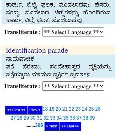
ಕಾರ್ಡು, ಬಿಲ್ಲೆ, ಫಲಕ, ಮೊದಲಾದವು; ಹೆಸರು,
ಸಂಖ್ಯೆ, ಮೊದಲಾದ ಚಿಹ್ನೆಗಳನ್ನು ಹೊಂದಿರುವ
ಕಾರ್ಡು, ಬಿಲ್ಲೆ, ಫಲಕ, ಮೊದಲಾದವು.
Transliterate :
identification parade
ನಾಮವಾಚಕ
ಪತ್ತೆ ಪೆರೇಡು; ಸಂದೇಹಾಸ್ಪದ ವ್ಯಕ್ತಿಯನ್ನು
ಪತ್ತೆಹಚ್ಚಲು ಮಾಡುವ ವ್ಯಕ್ತಿಗಳ ಪ್ರದರ್ಶನ.
Transliterate :
18
19
20
21
22
23
24
25
26
<< First <<
Prev <
27
28
29
30
31
32
33
34
35
36
37
38
39
........
366
> Next
>> Last >>