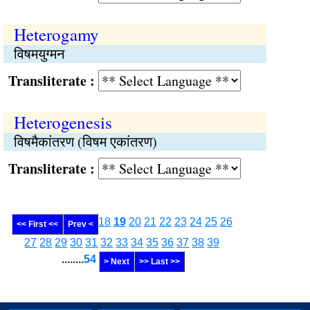
Heterogamy
विषमयुग्मन
Transliterate :
Heterogenesis
विषमैकांतरण (विषम एकांतरण)
Transliterate :
18
19
20
21
22
23
24
25
26
<< First <<
Prev <
27
28
29
30
31
32
33
34
35
36
37
38
39
........
54
> Next
>> Last >>