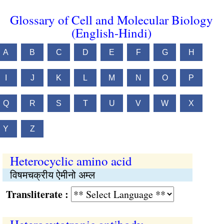
Glossary of Cell and Molecular Biology
(English-Hindi)
A
B
C
D
E
F
G
H
I
J
K
L
M
N
O
P
Q
R
S
T
U
V
W
X
Y
Z
Heterocyclic amino acid
विषमचक्रीय ऐमीनो अम्ल
Transliterate :