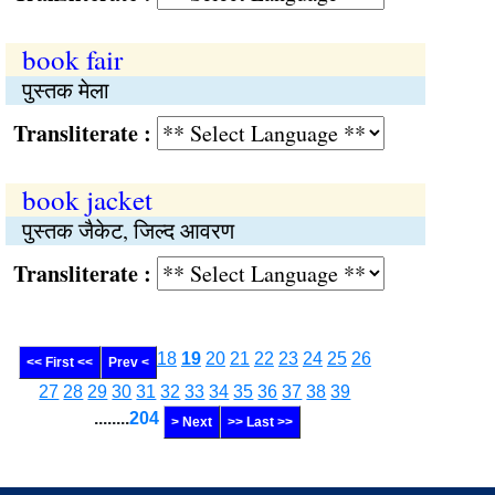
book fair
पुस्तक मेला
Transliterate :
book jacket
पुस्तक जैकेट, जिल्द आवरण
Transliterate :
18
19
20
21
22
23
24
25
26
<< First <<
Prev <
27
28
29
30
31
32
33
34
35
36
37
38
39
........
204
> Next
>> Last >>