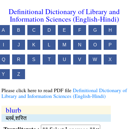
Definitional Dictionary of Library and
Information Sciences (English-Hindi)
A
B
C
D
E
F
G
H
I
J
K
L
M
N
O
P
Q
R
S
T
U
V
W
X
Y
Z
Please click here to read PDF file
Definitional Dictionary of
Library and Information Sciences (English-Hindi)
blurb
ब्लर्ब,शस्‍ति