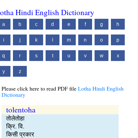
otha Hindi English Dictionary
a
b
c
d
e
f
g
h
i
j
k
l
m
n
o
p
q
r
s
t
u
v
w
x
y
z
Please click here to read PDF file
Lotha Hindi English
Dictionary
tolentoha
तोलेतोहा
क्रि. वि.
किसी प्रकार