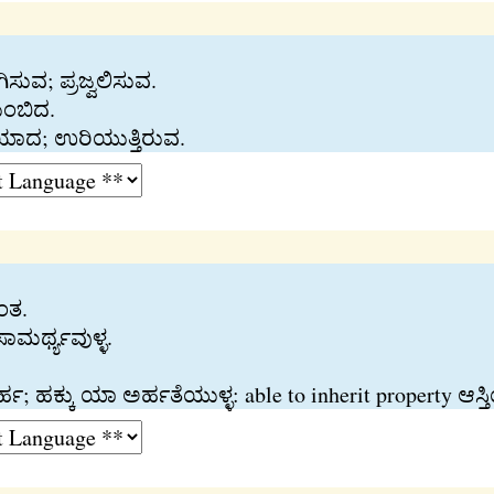
ಸುವ; ಪ್ರಜ್ವಲಿಸುವ.
ುಂಬಿದ.
ಯಾದ; ಉರಿಯುತ್ತಿರುವ.
ಂತ.
ಸಾಮರ್ಥ್ಯವುಳ್ಳ.
ಹ; ಹಕ್ಕು ಯಾ ಅರ್ಹತೆಯುಳ್ಳ: able to inherit property ಆಸ