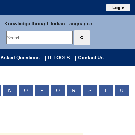
Login
Knowledge through Indian Languages
 Asked Questions
IT TOOLS
Contact Us
N
O
P
Q
R
S
T
U