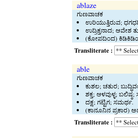
ablaze
ಗುಣವಾಚಕ
ಉರಿಯುತ್ತಿರುವ; ಧಗಧಗಿ
ಉದ್ರಿಕ್ತನಾದ; ಆವೇಶ ತ
(ಕೋಪದಿಂದ) ಕಿಡಿಕಿಡಿ
Transliterate :
able
ಗುಣವಾಚಕ
ಕುಶಲ; ಚತುರ; ಬುದ್ಧಿವ
ಶಕ್ತ; ಆಳವುಳ್ಳ; ಬಲಿಷ್ಠ; 
ದಕ್ಷ; ಗಟ್ಟಿಗ; ಸಮರ್ಥ.
(ಕಾನೂನಿನ ಪ್ರಕಾರ) ಅರ್
Transliterate :