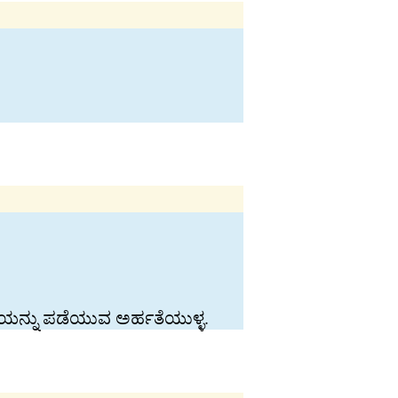
್ತಿಯನ್ನು ಪಡೆಯುವ ಅರ್ಹತೆಯುಳ್ಳ.