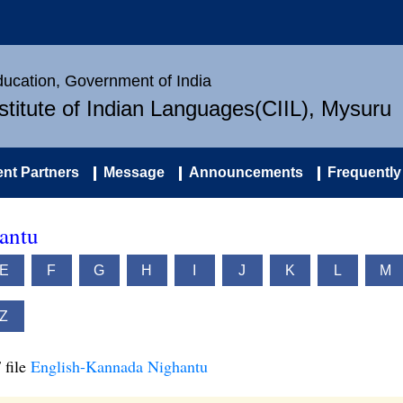
Education, Government of India
nstitute of Indian Languages(CIIL), Mysuru
nt Partners
Message
Announcements
Frequently
antu
E
F
G
H
I
J
K
L
M
Z
 file
English-Kannada Nighantu