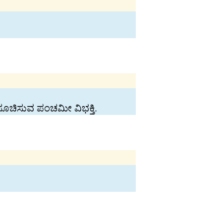
ಸೂಚಿಸುವ ಪಂಚಮೀ ವಿಭಕ್ತಿ.