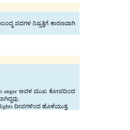
ದ್ಧ ಪದಗಳ ನಿಷ್ಪತ್ತಿಗೆ ಕಾರಣವಾಗಿ
e with anger ಅವಳ ಮುಖ ಕೋಪದಿಂದ
ಾಗಿದ್ದವು.
h lights ದೀಪಗಳಿಂದ ಹೊಳೆಯುತ್ತ.