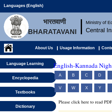
Languages (English)
भारतवाणी
Ministry of 
Central I
BHARATAVANI
About Us
Usage Information
Conte
English-Kannada Nigh
Language Learning
A
B
C
D
Encyclopedia
V
W
X
Y
Textbooks
Please click here to read PDF
Dictionary