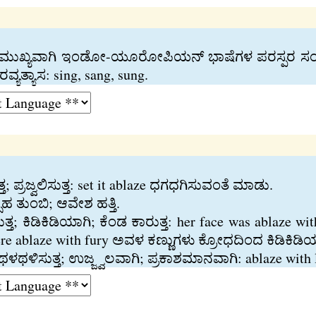
್ಯಯ; ಮುಖ್ಯವಾಗಿ ಇಂಡೋ-ಯೂರೋಪಿಯನ್‍ ಭಾಷೆಗಳ ಪರಸ್ಪರ ಸಂಬಂ
್ಯತ್ಯಾಸ: sing, sang, sung.
; ಪ್ರಜ್ವಲಿಸುತ್ತ: set it ablaze ಧಗಧಗಿಸುವಂತೆ ಮಾಡು.
 ತುಂಬಿ; ಆವೇಶ ಹತ್ತಿ.
; ಕಿಡಿಕಿಡಿಯಾಗಿ; ಕೆಂಡ ಕಾರುತ್ತ: her face was ablaz
were ablaze with fury ಅವಳ ಕಣ್ಣುಗಳು ಕ್ರೋಧದಿಂದ ಕಿಡಿಕಿಡಿಯ
; ಥಳಥಳಿಸುತ್ತ; ಉಜ್ಜ್ವಲವಾಗಿ; ಪ್ರಕಾಶಮಾನವಾಗಿ: ablaze wit