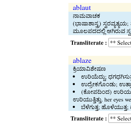
ablaut
ನಾಮವಾಚಕ
(ಭಾಷಾಶಾಸ್ತ್ರ) ಸ್ವರವ್ಯತ
ಮೂಲಪದದಲ್ಲಿ ಆಗಿರುವ ಸ್ವರವ
Transliterate :
ablaze
ಕ್ರಿಯಾವಿಶೇಷಣ
ಉರಿಯೆದ್ದು; ಧಗಧಗಿಸುತ್ತ
ಉದ್ರೇಕಗೊಂಡು; ಉತ್ಸಾಹ
(ಕೋಪದಿಂದ) ಉರಿಯುತ್ತ
ಉರಿಯುತ್ತಿತ್ತು. her eyes 
ಬೆಳೆಗುತ್ತ; ಹೊಳೆಯುತ್ತ
Transliterate :