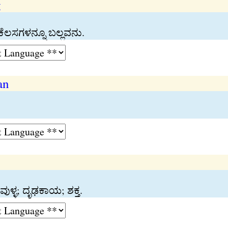
g
ಕೆಲಸಗಳನ್ನೂ ಬಲ್ಲವನು.
an
ವುಳ್ಳ; ದೃಢಕಾಯ; ಶಕ್ತ.