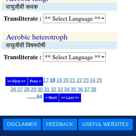
वायुजीवी कवक
Transliterate :
Aerobic heterotroph
वायुजीवी विषमपोषी
Transliterate :
17
18
19
20
21
22
23
24
25
<< First <<
Prev <
26
27
28
29
30
31
32
33
34
35
36
37
38
........
64
> Next
>> Last >>
DISCLAIMER
FEEDBACK
USEFUL WEBSITES