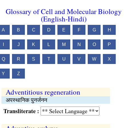
Glossary of Cell and Molecular Biology
(English-Hindi)
A
B
C
D
E
F
G
H
I
J
K
L
M
N
O
P
Q
R
S
T
U
V
W
X
Y
Z
Adventitious regeneration
अपस्थानिक पुनर्जनन
Transliterate :