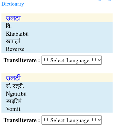
Dictionary
उलटा
वि.
Khabaibü
खपाइप॑
Reverse
Transliterate :
उलटी
सं. स्त्री.
Ngaitibü
ङाइतिप॑
Vomit
Transliterate :