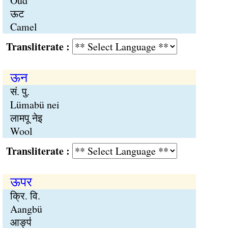
Oud
ऊट
Camel
Transliterate :
ऊन
सं. पु.
Lümabü nei
लामपू नेइ
Wool
Transliterate :
ऊपर
क्रि. वि.
Aangbü
आङ्प॑