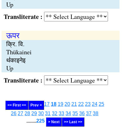
Up
Transliterate :
ऊपर
क्रि. वि.
Thükainei
थ॑काइनेइ
Up
Transliterate :
17
18
19
20
21
22
23
24
25
<< First <<
Prev <
26
27
28
29
30
31
32
33
34
35
36
37
38
........
225
> Next
>> Last >>