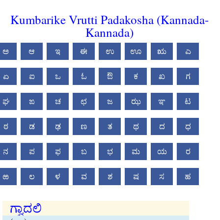
Kumbarike Vrutti Padakosha (Kannada-
Kannada)
ಅ
ಆ
ಇ
ಈ
ಉ
ಊ
ಋ
ಎ
ಏ
ಐ
ಒ
ಓ
ಔ
ಕ
ಖ
ಗ
ಘ
ಙ
ಚ
ಛ
ಜ
ಝ
ಞ
ಟ
ಠ
ಡ
ಢ
ಣ
ತ
ಥ
ದ
ಧ
ನ
ಪ
ಫ
ಬ
ಭ
ಮ
ಯ
ರ
ಱ
ಲ
ಳ
ವ
ಶ
ಷ
ಸ
ಹ
ಗ್ವಾದಲಿ