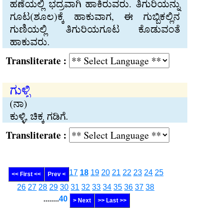
ಹಣೆಯಲ್ಲಿ ಭದ್ರವಾಗಿ ಹಾಕಿರುವರು. ತಿಗುರಿಯನ್ನು
ಗೂಟ(ಶೂಲ)ಕ್ಕೆ ಹಾಕುವಾಗ, ಈ ಗುಬ್ಬಿಕಲ್ಲಿನ
ಗುಣಿಯಲ್ಲಿ ತಿಗುರಿಯಗೂಟ ಕೊಡುವಂತೆ
ಹಾಕುವರು.
Transliterate :
ಗುಳ್ಳಿ
(ನಾ)
ಕುಳ್ಳಿ, ಚಿಕ್ಕ ಗಡಿಗೆ.
Transliterate :
17
18
19
20
21
22
23
24
25
<< First <<
Prev <
26
27
28
29
30
31
32
33
34
35
36
37
38
........
40
> Next
>> Last >>