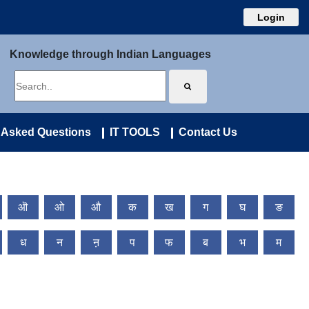
Login
Knowledge through Indian Languages
 Asked Questions
IT TOOLS
Contact Us
ऒ
ओ
औ
क
ख
ग
घ
ङ
ध
न
ऩ
प
फ
ब
भ
म