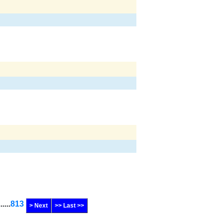
......
813
> Next
>> Last >>