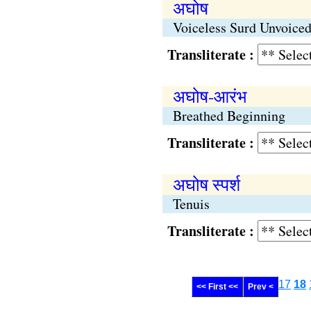
अघोष
Voiceless Surd Unvoice
Transliterate :
अघोष-आरंभ
Breathed Beginning
Transliterate :
अघोष स्पर्श
Tenuis
Transliterate :
17
18
<< First <<
Prev <