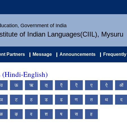
Education, Government of India
nstitute of Indian Languages(CIIL), Mysuru
nt Partners
Message
Announcements
Frequently
s (Hindi-English)
उ
ऊ
ऋ
ऌ
ऍ
ऎ
ए
ऐ
ऑ
ञ
ट
ठ
ड
ढ
ण
त
थ
द
ळ
ऴ
व
श
ष
स
ह