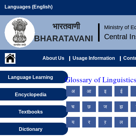
Languages (English)
भारतवाणी
Ministry of 
Central I
BHARATAVANI
About Us
Usage Information
Conte
Glossary of Linguistic
Language Learning
अ
आ
इ
ई
Encyclopedia
च
छ
ज
झ
Textbooks
य
र
ऱ
ल
Dictionary