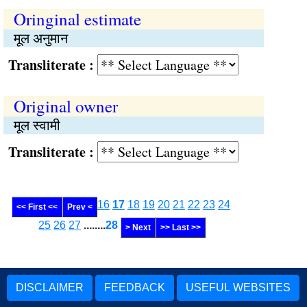
Oringinal estimate
मूल अनुमान
Transliterate :
Original owner
मूल स्वामी
Transliterate :
16
17
18
19
20
21
22
23
24
<< First <<
Prev <
25
26
27
........
28
> Next
>> Last >>
DISCLAIMER
FEEDBACK
USEFUL WEBSITES