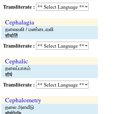
Transliterate :
Cephalagia
தலைவலி / மண்டைவலி
शीर्षार्ति
Transliterate :
Cephalic
தலைப்பாகம்
शीर्ष
Transliterate :
Cephalometry
தலை அளவீடு
शीर्षभित्ति