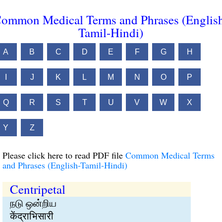
ommon Medical Terms and Phrases (Englis
Tamil-Hindi)
A
B
C
D
E
F
G
H
I
J
K
L
M
N
O
P
Q
R
S
T
U
V
W
X
Y
Z
Please click here to read PDF file
Common Medical Terms
and Phrases (English-Tamil-Hindi)
Centripetal
நடு ஒன்றிய
केंद्राभिसारी