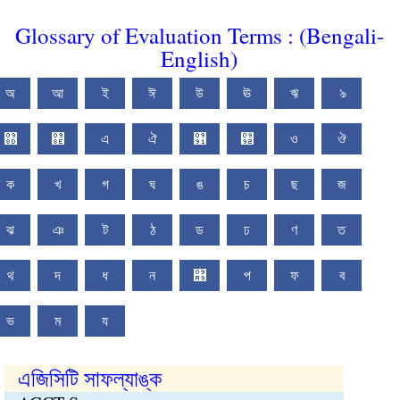
Glossary of Evaluation Terms : (Bengali-
English)
অ
আ
ই
ঈ
উ
ঊ
ঋ
ঌ
঍
঎
এ
ঐ
঑
঒
ও
ঔ
ক
খ
গ
ঘ
ঙ
চ
ছ
জ
ঝ
ঞ
ট
ঠ
ড
ঢ
ণ
ত
থ
দ
ধ
ন
঩
প
ফ
ব
ভ
ম
য
এজিসিটি সাফল্যাঙ্ক