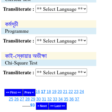
Transliterate :
কর্মসূচী
Programme
Transliterate :
কাই-স্কোয়ার অভীক্ষা
Chi-Square Test
Transliterate :
16
17
18
19
20
21
22
23
24
<< First <<
Prev <
25
26
27
28
29
30
31
32
33
34
35
36
37
........
93
> Next
>> Last >>