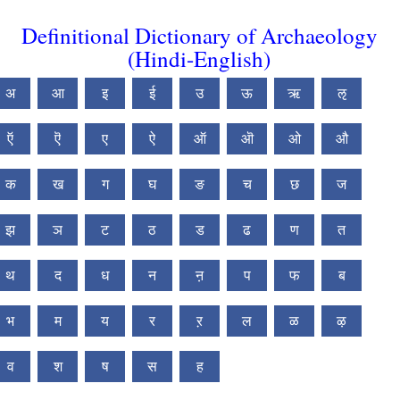
Definitional Dictionary of Archaeology
(Hindi-English)
अ
आ
इ
ई
उ
ऊ
ऋ
ऌ
ऍ
ऎ
ए
ऐ
ऑ
ऒ
ओ
औ
क
ख
ग
घ
ङ
च
छ
ज
झ
ञ
ट
ठ
ड
ढ
ण
त
थ
द
ध
न
ऩ
प
फ
ब
भ
म
य
र
ऱ
ल
ळ
ऴ
व
श
ष
स
ह