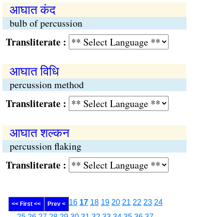
आघात कंद
bulb of percussion
Transliterate :
आघात विधि
percussion method
Transliterate :
आघात शल्कन
percussion flaking
Transliterate :
16
17
18
19
20
21
22
23
24
<< First <<
Prev <
25
26
27
28
29
30
31
32
33
34
35
36
37