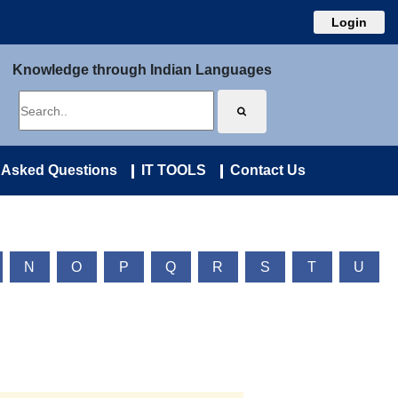
Login
Knowledge through Indian Languages
 Asked Questions
IT TOOLS
Contact Us
N
O
P
Q
R
S
T
U