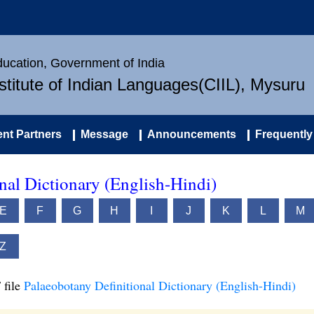
Education, Government of India
nstitute of Indian Languages(CIIL), Mysuru
nt Partners
Message
Announcements
Frequently
nal Dictionary (English-Hindi)
E
F
G
H
I
J
K
L
M
Z
 file
Palaeobotany Definitional Dictionary (English-Hindi)