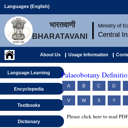
Languages (English)
भारतवाणी
Ministry of 
Central I
BHARATAVANI
About Us
Usage Information
Conte
Palaeobotany Definitio
Language Learning
A
B
C
D
Encyclopedia
V
W
X
Y
Textbooks
Please click here to read PDF
Dictionary