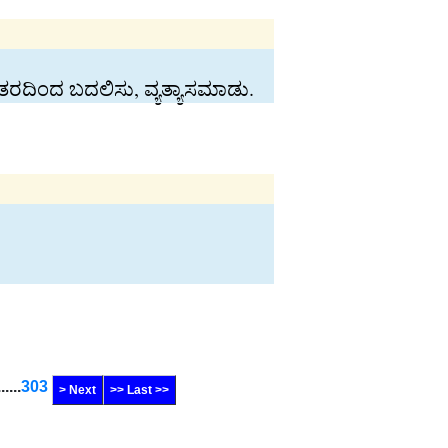
ತರದಿಂದ ಬದಲಿಸು, ವ್ಯತ್ಯಾಸಮಾಡು.
......
303
> Next
>> Last >>