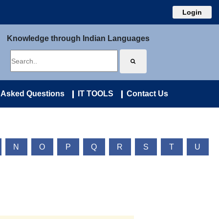
Login
Knowledge through Indian Languages
 Asked Questions
IT TOOLS
Contact Us
N
O
P
Q
R
S
T
U