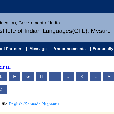
Education, Government of India
nstitute of Indian Languages(CIIL), Mysuru
nt Partners
Message
Announcements
Frequently
antu
E
F
G
H
I
J
K
L
M
Z
 file
English-Kannada Nighantu