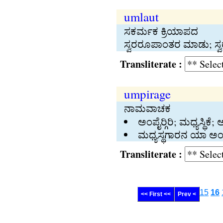
umlaut
ಸಕರ್ಮಕ ಕ್ರಿಯಾಪದ
ಸ್ವರರೂಪಾಂತರ ಮಾಡು; ಸ್ವ
Transliterate :
umpirage
ನಾಮವಾಚಕ
ಅಂಪೈರ್‍ಗಿರಿ; ಮಧ್ಯಸ್ಥ
ಮಧ್ಯಸ್ಥಗಾರನ ಯಾ ಅಂಪ
Transliterate :
15
16
<< First <<
Prev <