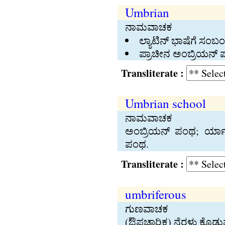
Umbrian
ನಾಮವಾಚಕ
ಲ್ಯಾಟಿನ್‍ ಭಾಷೆಗೆ ಸಂಬ
ಪ್ರಾಚೀನ ಅಂಬ್ರಿಯನ್‍ ಪ
Transliterate :
Umbrian school
ನಾಮವಾಚಕ
ಅಂಬ್ರಿಯನ್‍ ಪಂಥ; ರ್ಯಾ
ಪಂಥ.
Transliterate :
umbriferous
ಗುಣವಾಚಕ
(ಔಪಚಾರಿಕ) ನೆರಳು ಕೊಡು