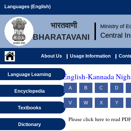
Languages (English)
भारतवाणी
Ministry of 
Central I
BHARATAVANI
About Us
Usage Information
Conte
English-Kannada Nigh
Language Learning
A
B
C
D
Encyclopedia
V
W
X
Y
Textbooks
Please click here to read PDF
Dictionary