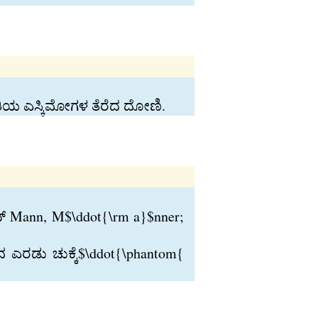
ತಿಯ ಎಸ್ಕಿಮೋಗಳ ತೆರೆದ ದೋಣಿ.
ನ್‍ Mann, M$\ddot{\rm a}$nner;
ುವ ಎರಡು ಚುಕ್ಕೆ$\ddot{\phantom{