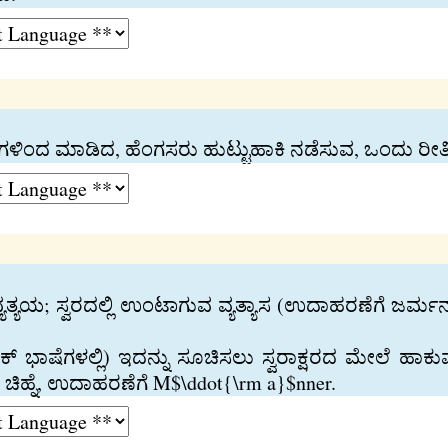
ಳಿಂದ ಮಾಡಿದ, ಹೆಂಗಸರು ಹುಟ್ಟುಹಾಕಿ ನಡೆಸುವ, ಒಂದು ರೀ
್ಯತ್ಯಯ; ಸ್ವರದಲ್ಲಿ ಉಂಟಾಗುವ ವ್ಯತ್ಯಾಸ (ಉದಾಹರಣೆಗೆ ಜರ್ಮ
ಿಕ್‍ ಭಾಷೆಗಳಲ್ಲಿ) ಇದನ್ನು ಸೂಚಿಸಲು ಸ್ವರಾಕ್ಷರದ ಮೇಲೆ ಹಾಕ
ಧಿ ಚಿಹ್ನೆ, ಉದಾಹರಣೆಗೆ M$\ddot{\rm a}$nner.