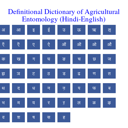
Definitional Dictionary of Agricultural
Entomology (Hindi-English)
अ
आ
इ
ई
उ
ऊ
ऋ
ऌ
ऍ
ऎ
ए
ऐ
ऑ
ऒ
ओ
औ
क
ख
ग
घ
ङ
च
छ
ज
झ
ञ
ट
ठ
ड
ढ
ण
त
थ
द
ध
न
ऩ
प
फ
ब
भ
म
य
र
ऱ
ल
ळ
ऴ
व
श
ष
स
ह