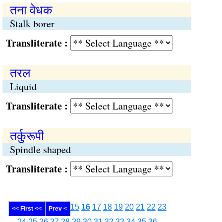
तना वेधक
Stalk borer
Transliterate :
तरल
Liquid
Transliterate :
तर्कुरूपी
Spindle shaped
Transliterate :
15
16
17
18
19
20
21
22
23
<< First <<
Prev <
24
25
26
27
28
29
30
31
32
33
34
35
36