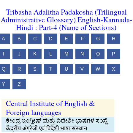
Tribasha Adalitha Padakosha (Trilingual
Administrative Glossary) English-Kannada-
Hindi : Part-4 (Name of Sections)
A
B
C
D
E
F
G
H
I
J
K
L
M
N
O
P
Q
R
S
T
U
V
W
X
Y
Z
Central Institute of English &
Foreign languages
ಕೇಂದ್ರ ಇಂಗ್ಲೀಷ್ ಮತ್ತು ವಿದೇಶೀ ಭಾಷೆಗಳ ಸಂಸ್ಥೆ
केंद्रीय अंग्रेजी एवं विदेशी भाषा संस्थान