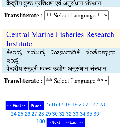
केंद्रीय कुष्ठ प्रशिक्षण एवं अनुसंधान संस्थान
Transliterate :
Central Marine Fisheries Research
Institute
ಕೇಂದ್ರ ಸಮುದ್ರ ಮೀನುಗಾರಿಕೆ ಸಂಶೋಧನಾ
ಸಂಸ್ಥೆ
केंद्रीय समुद्री मत्स्य उद्योग-अनुसंधान संस्थान
Transliterate :
15
16
17
18
19
20
21
22
23
<< First <<
Prev <
24
25
26
27
28
29
30
31
32
33
34
35
36
........
100
> Next
>> Last >>