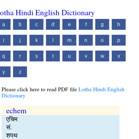
otha Hindi English Dictionary
a
b
c
d
e
f
g
h
i
j
k
l
m
n
o
p
q
r
s
t
u
v
w
x
y
z
Please click here to read PDF file
Lotha Hindi English
Dictionary
echem
एचिम
सं.
शपथ