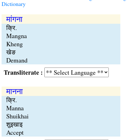
Dictionary
मांगना
क्रि.
Mangna
Kheng
खेङ
Demand
Transliterate :
मानना
क्रि.
Manna
Shuikhai
शुइखाइ
Accept