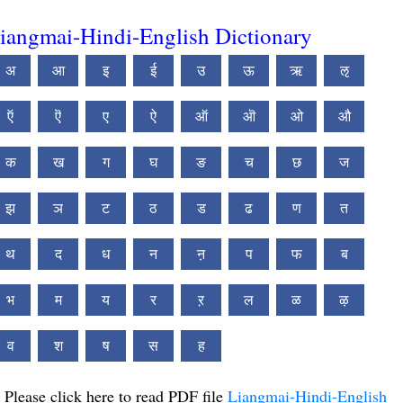
iangmai-Hindi-English Dictionary
अ
आ
इ
ई
उ
ऊ
ऋ
ऌ
ऍ
ऎ
ए
ऐ
ऑ
ऒ
ओ
औ
क
ख
ग
घ
ङ
च
छ
ज
झ
ञ
ट
ठ
ड
ढ
ण
त
थ
द
ध
न
ऩ
प
फ
ब
भ
म
य
र
ऱ
ल
ळ
ऴ
व
श
ष
स
ह
Please click here to read PDF file
Liangmai-Hindi-English