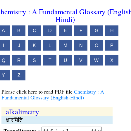
hemistry : A Fundamental Glossary (Englis
Hindi)
A
B
C
D
E
F
G
H
I
J
K
L
M
N
O
P
Q
R
S
T
U
V
W
X
Y
Z
Please click here to read PDF file
Chemistry : A
Fundamental Glossary (English-Hindi)
alkalimetry
क्षारमिति