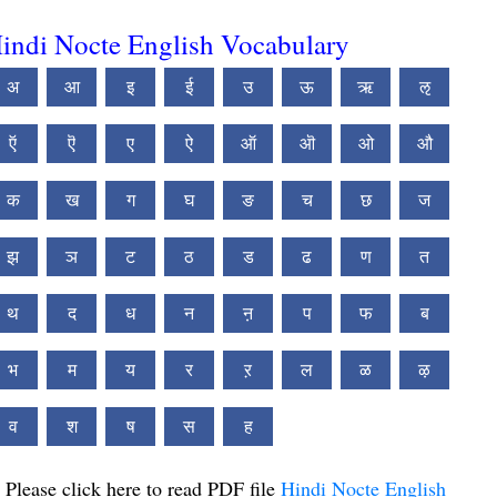
indi Nocte English Vocabulary
अ
आ
इ
ई
उ
ऊ
ऋ
ऌ
ऍ
ऎ
ए
ऐ
ऑ
ऒ
ओ
औ
क
ख
ग
घ
ङ
च
छ
ज
झ
ञ
ट
ठ
ड
ढ
ण
त
थ
द
ध
न
ऩ
प
फ
ब
भ
म
य
र
ऱ
ल
ळ
ऴ
व
श
ष
स
ह
Please click here to read PDF file
Hindi Nocte English