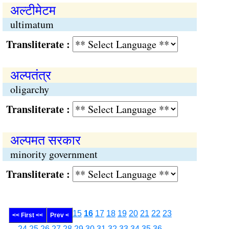
अल्टीमेटम
ultimatum
Transliterate :
अल्पतंत्र
oligarchy
Transliterate :
अल्पमत सरकार
minority government
Transliterate :
15
16
17
18
19
20
21
22
23
<< First <<
Prev <
24
25
26
27
28
29
30
31
32
33
34
35
36