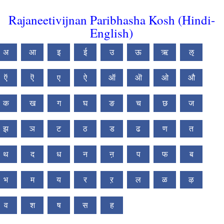
Rajaneetivijnan Paribhasha Kosh (Hindi-
English)
अ
आ
इ
ई
उ
ऊ
ऋ
ऌ
ऍ
ऎ
ए
ऐ
ऑ
ऒ
ओ
औ
क
ख
ग
घ
ङ
च
छ
ज
झ
ञ
ट
ठ
ड
ढ
ण
त
थ
द
ध
न
ऩ
प
फ
ब
भ
म
य
र
ऱ
ल
ळ
ऴ
व
श
ष
स
ह