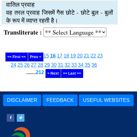
वातिल प्रवाह
वह तरल प्रवाह जिसमें गैस छोटे - छोटे बुल - बुलों
के रूप में व्याप्त रहती है।
Transliterate :
15
16
17
18
19
20
21
22
23
<< First <<
Prev <
24
25
26
27
28
29
30
31
32
33
34
35
36
........
212
> Next
>> Last >>
DISCLAIMER
FEEDBACK
USEFUL WEBSITES