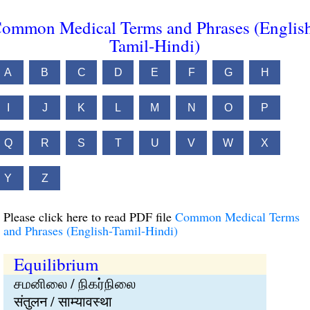
ommon Medical Terms and Phrases (Englis
Tamil-Hindi)
A
B
C
D
E
F
G
H
I
J
K
L
M
N
O
P
Q
R
S
T
U
V
W
X
Y
Z
Please click here to read PDF file
Common Medical Terms
and Phrases (English-Tamil-Hindi)
Equilibrium
சமனிலை / நிகர்நிலை
संतुलन / साम्यावस्था