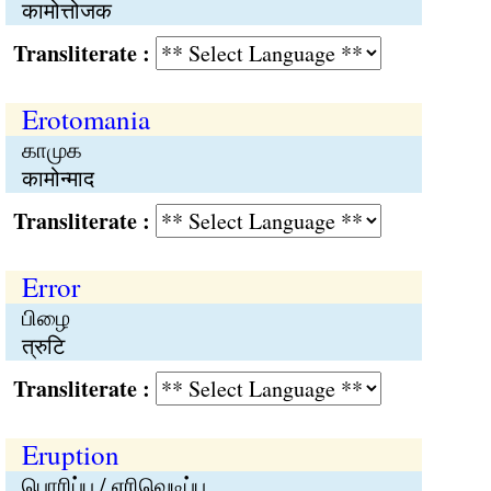
कामोत्तोजक
Transliterate :
Erotomania
காமுக
कामोन्माद
Transliterate :
Error
பிழை
त्रुटि
Transliterate :
Eruption
பொரிப்பு / எரிவெடிப்பு