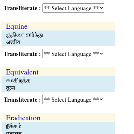
Transliterate :
Equine
குதிரை சார்ந்து
अश्वीय
Transliterate :
Equivalent
சமதிறத்த
तुल्य
Transliterate :
Eradication
நீக்கம்
उन्मूलन