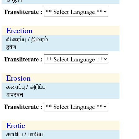
Transliterate :
Erection
விரைப்பு / நிமிரம்
हर्षण
Transliterate :
Erosion
கரைப்பு / அரிப்பு
अपरदन
Transliterate :
Erotic
காமிய / பாலிய