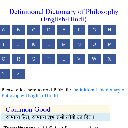
Definitional Dictionary of Philosophy
(English-Hindi)
A
B
C
D
E
F
G
H
I
J
K
L
M
N
O
P
Q
R
S
T
U
V
W
X
Y
Z
Please click here to read PDF file
Definitional Dictionary of
Philosophy (English-Hindi)
Common Good
सामान्य हित, सामान्य शुभ सभी लोगों का हित।