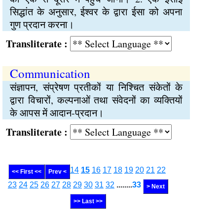
सिद्धांत के अनुसार, ईश्वर के द्वारा ईसा को अपना
गुण प्रदान करना।
Transliterate :
Communication
संज्ञापन, संप्रेषण प्रतीकों या निश्चित संकेतों के
द्वारा विचारों, कल्पनाओं तथा संवेदनों का व्यक्तियों
के आपस में आदान-प्रदान।
Transliterate :
14
15
16
17
18
19
20
21
22
<< First <<
Prev <
23
24
25
26
27
28
29
30
31
32
........
33
> Next
>> Last >>