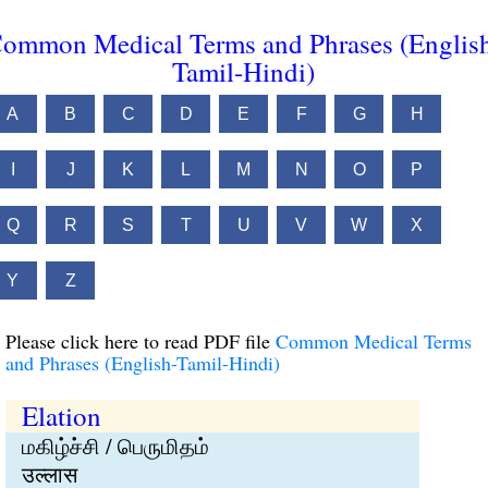
ommon Medical Terms and Phrases (Englis
Tamil-Hindi)
A
B
C
D
E
F
G
H
I
J
K
L
M
N
O
P
Q
R
S
T
U
V
W
X
Y
Z
Please click here to read PDF file
Common Medical Terms
and Phrases (English-Tamil-Hindi)
Elation
மகிழ்ச்சி / பெருமிதம்
उल्लास