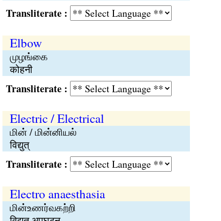
Transliterate :
Elbow
முழங்கை
कोहनी
Transliterate :
Electric / Electrical
மின் / மின்னியல்
विद्युत्
Transliterate :
Electro anaesthasia
மின்உணர்வகற்றி
विद्युत अपघटन