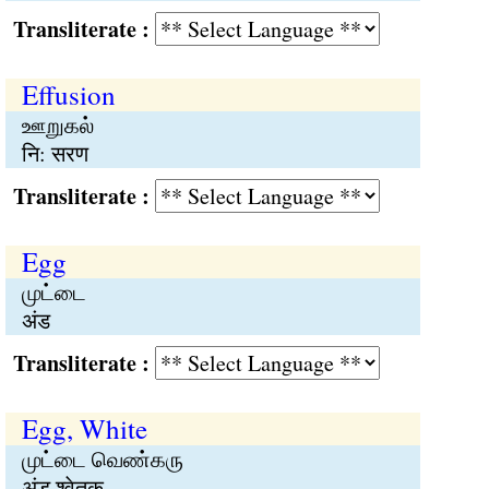
Transliterate :
Effusion
ஊறுகல்
नि: सरण
Transliterate :
Egg
முட்டை
अंड
Transliterate :
Egg, White
முட்டை வெண்கரு
अंड श्वेतक