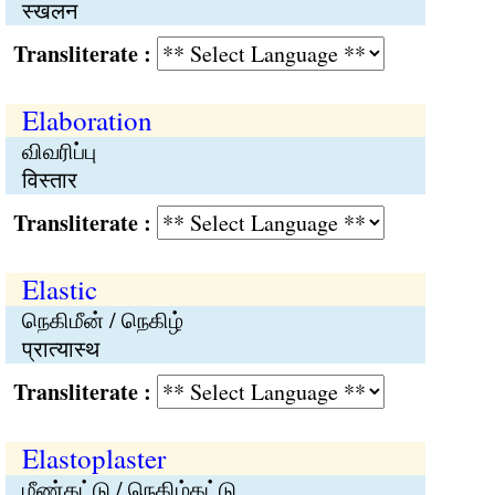
स्खलन
Transliterate :
Elaboration
விவரிப்பு
विस्तार
Transliterate :
Elastic
நெகிமீன் / நெகிழ்
प्रात्यास्थ
Transliterate :
Elastoplaster
மீண்கட்டு / நெகிழ்கட்டு