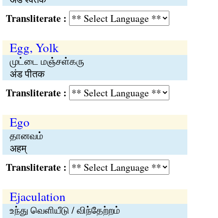
Transliterate :
Egg, Yolk
முட்டை மஞ்சள்கரு
अंड पीतक
Transliterate :
Ego
தானவம்
अहम्
Transliterate :
Ejaculation
உந்து வெளியீடு / விந்தேற்றம்