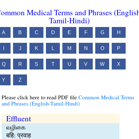
ommon Medical Terms and Phrases (Englis
Tamil-Hindi)
A
B
C
D
E
F
G
H
I
J
K
L
M
N
O
P
Q
R
S
T
U
V
W
X
Y
Z
Please click here to read PDF file
Common Medical Terms
and Phrases (English-Tamil-Hindi)
Effluent
வழிகை
बहि: प्रवाह