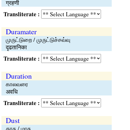
ग्रहणी
Transliterate :
Duramater
முருட்டுறை / முருட்டுச்சவ்வு
दृढतानिका
Transliterate :
Duration
காலவரை
अवधि
Transliterate :
Dust
தூசு / மாசு