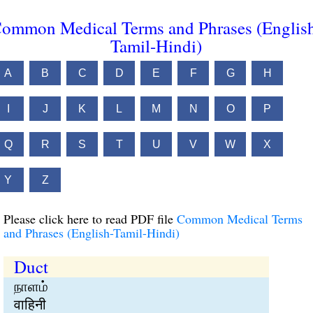
ommon Medical Terms and Phrases (Englis
Tamil-Hindi)
A
B
C
D
E
F
G
H
I
J
K
L
M
N
O
P
Q
R
S
T
U
V
W
X
Y
Z
Please click here to read PDF file
Common Medical Terms
and Phrases (English-Tamil-Hindi)
Duct
நாளம்
वाहिनी