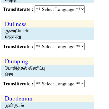
Transliterate :
Dullness
குறையொலி
मंदस्वनता
Transliterate :
Dumping
பொதித்தல் திணிப்பு
क्षेपण
Transliterate :
Duodenum
முன்குடல்