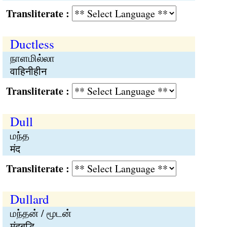
Transliterate :
Ductless
நாளமில்லா
वाहिनीहीन
Transliterate :
Dull
மந்த
मंद
Transliterate :
Dullard
மந்தன் / மூடன்
मंदबुद्धि