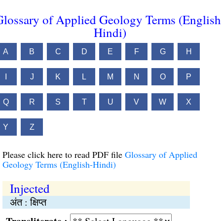
Glossary of Applied Geology Terms (English
Hindi)
A
B
C
D
E
F
G
H
I
J
K
L
M
N
O
P
Q
R
S
T
U
V
W
X
Y
Z
Please click here to read PDF file
Glossary of Applied
Geology Terms (English-Hindi)
Injected
अंत : क्षिप्त