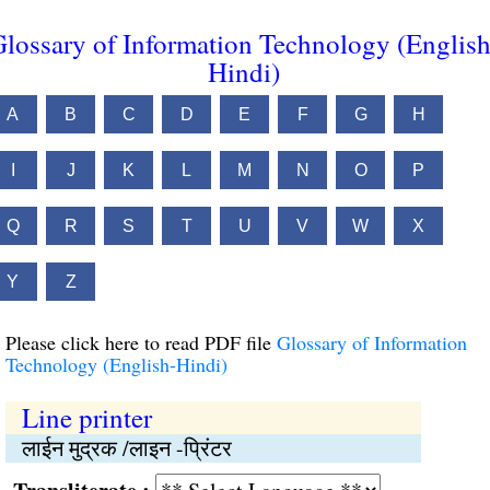
lossary of Information Technology (English
Hindi)
A
B
C
D
E
F
G
H
I
J
K
L
M
N
O
P
Q
R
S
T
U
V
W
X
Y
Z
Please click here to read PDF file
Glossary of Information
Technology (English-Hindi)
Line printer
लाईन मुद्रक /लाइन -प्रिंटर