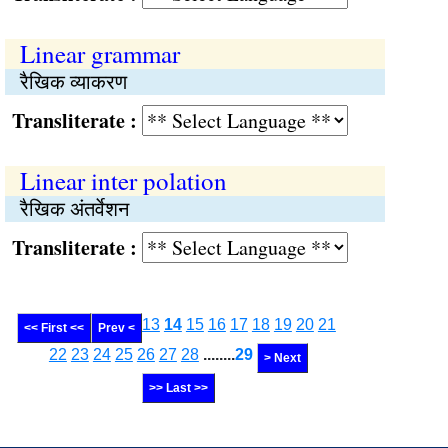
Linear grammar
रैखिक व्याकरण
Transliterate :
Linear inter polation
रैखिक अंतर्वेशन
Transliterate :
13
14
15
16
17
18
19
20
21
<< First <<
Prev <
22
23
24
25
26
27
28
........
29
> Next
>> Last >>