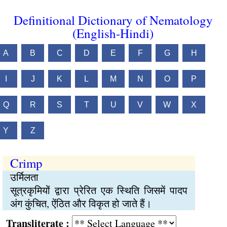
Definitional Dictionary of Nematology
(English-Hindi)
A
B
C
D
E
F
G
H
I
J
K
L
M
N
O
P
Q
R
S
T
U
V
W
X
Y
Z
Crimp
उर्मिलता
सूत्रकृमियों द्वारा प्रेरित एक स्थिति जिसमें पादप
अंग कुंचित, ऐंठित और विकृत हो जाते हैं।
Transliterate :