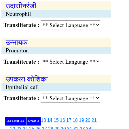
उदासीनरंजी
Neutrophil
Transliterate :
उन्‍नायक
Promotor
Transliterate :
उपकला कोशिका
Epithelial cell
Transliterate :
13
14
15
16
17
18
19
20
21
<< First <<
Prev <
22
23
24
25
26
27
28
29
30
31
32
33
34