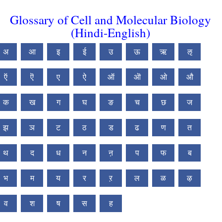
Glossary of Cell and Molecular Biology
(Hindi-English)
अ
आ
इ
ई
उ
ऊ
ऋ
ऌ
ऍ
ऎ
ए
ऐ
ऑ
ऒ
ओ
औ
क
ख
ग
घ
ङ
च
छ
ज
झ
ञ
ट
ठ
ड
ढ
ण
त
थ
द
ध
न
ऩ
प
फ
ब
भ
म
य
र
ऱ
ल
ळ
ऴ
व
श
ष
स
ह