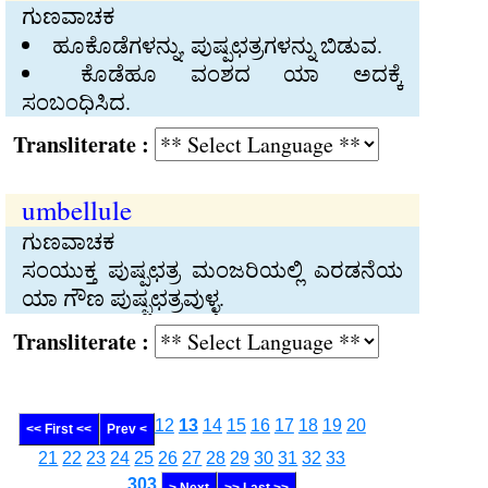
ಗುಣವಾಚಕ
ಹೂಕೊಡೆಗಳನ್ನು, ಪುಷ್ಪಛತ್ರಗಳನ್ನು ಬಿಡುವ.
ಕೊಡೆಹೂ ವಂಶದ ಯಾ ಅದಕ್ಕೆ
ಸಂಬಂಧಿಸಿದ.
Transliterate :
umbellule
ಗುಣವಾಚಕ
ಸಂಯುಕ್ತ ಪುಷ್ಪಛತ್ರ ಮಂಜರಿಯಲ್ಲಿ ಎರಡನೆಯ
ಯಾ ಗೌಣ ಪುಷ್ಪಛತ್ರವುಳ್ಳ.
Transliterate :
12
13
14
15
16
17
18
19
20
<< First <<
Prev <
21
22
23
24
25
26
27
28
29
30
31
32
33
........
303