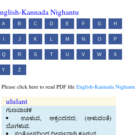
nglish-Kannada Nighantu
A
B
C
D
E
F
G
H
I
J
K
L
M
N
O
P
Q
R
S
T
U
V
W
X
Y
Z
Please click here to read PDF file
English-Kannada Nighant
ululant
ಗುಣವಾಚಕ
ಊಳುವ, ಆಕ್ರಂದನದ; (ಅಳುವಂತೆ)
ಬೊಗಳುವ.
ಸಂತೋಷದಿಂದ ದೀರ್ಘವಾಗಿ ಕೂಗುವ.