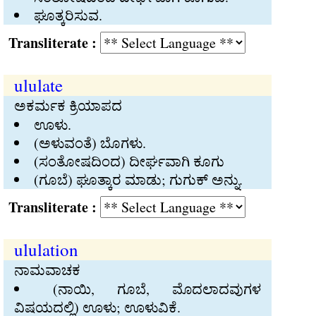
ಘೂತ್ಕರಿಸುವ.
Transliterate :
ululate
ಅಕರ್ಮಕ ಕ್ರಿಯಾಪದ
ಊಳು.
(ಅಳುವಂತೆ) ಬೊಗಳು.
(ಸಂತೋಷದಿಂದ) ದೀರ್ಘವಾಗಿ ಕೂಗು
(ಗೂಬೆ) ಘೂತ್ಕಾರ ಮಾಡು; ಗುಗುಕ್‍ ಅನ್ನು.
Transliterate :
ululation
ನಾಮವಾಚಕ
(ನಾಯಿ, ಗೂಬೆ, ಮೊದಲಾದವುಗಳ
ವಿಷಯದಲ್ಲಿ) ಊಳು; ಊಳುವಿಕೆ.