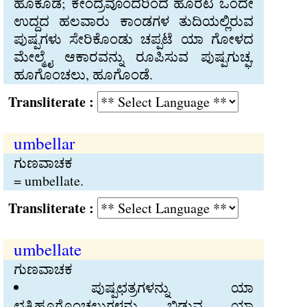
ಹೂಕೊಡೆ; ಕೇಂದ್ರವೊಂದರಿಂದ ಹೊರಟ ಒಂದೇ
ಉದ್ದದ ಹಲವಾರು ಕಾಂಡಗಳ ತುದಿಯಲ್ಲಿರುವ
ಪುಷ್ಪಗಳು ಸೇರಿಕೊಂಡು ಚಪ್ಪಟೆ ಯಾ ಗೋಳದ
ಮೇಲ್ಮೈ ಆಕಾರವನ್ನು ರೂಪಿಸುವ ಪುಷ್ಪಗುಚ್ಫ,
ಹೂಗೊಂಚಲು, ಹೂಗೊಂಡೆ.
Transliterate :
umbellar
ಗುಣವಾಚಕ
= umbellate.
Transliterate :
umbellate
ಗುಣವಾಚಕ
ಪುಷ್ಪಛತ್ರಗಳನ್ನು ಯಾ
ಛತ್ರಿಹೂಗೊಂಚಲುಗಳನ್ನು ಬಿಡುವ ಯಾ