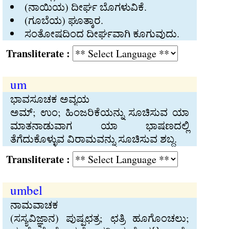
(ನಾಯಿಯ) ದೀರ್ಘ ಬೊಗಳುವಿಕೆ.
(ಗೂಬೆಯ) ಘೂತ್ಕಾರ.
ಸಂತೋಷದಿಂದ ದೀರ್ಘವಾಗಿ ಕೂಗುವುದು.
Transliterate :
um
ಭಾವಸೂಚಕ ಅವ್ಯಯ
ಅಮ್‍; ಉಂ; ಹಿಂಜರಿಕೆಯನ್ನು ಸೂಚಿಸುವ ಯಾ
ಮಾತನಾಡುವಾಗ ಯಾ ಭಾಷಣದಲ್ಲಿ
ತೆಗೆದುಕೊಳ್ಳುವ ವಿರಾಮವನ್ನು ಸೂಚಿಸುವ ಶಬ್ದ.
Transliterate :
umbel
ನಾಮವಾಚಕ
(ಸಸ್ಯವಿಜ್ಞಾನ) ಪುಷ್ಪಛತ್ರ; ಛತ್ರಿ ಹೂಗೊಂಚಲು;