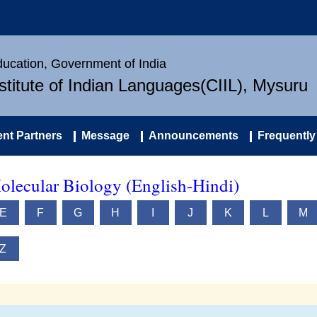
Education, Government of India
nstitute of Indian Languages(CIIL), Mysuru
nt Partners
Message
Announcements
Frequently
olecular Biology (English-Hindi)
E
F
G
H
I
J
K
L
M
Z