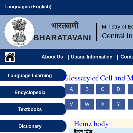
Languages (English)
भारतवाणी
Ministry of 
Central I
BHARATAVANI
About Us
Usage Information
Conte
Glossary of Cell and M
Language Learning
A
B
C
D
Encyclopedia
V
W
X
Y
Textbooks
Heinz body
Dictionary
हैन्ज़ पिंड