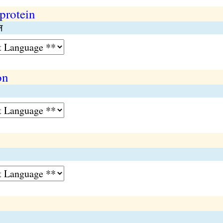
 protein
न
on