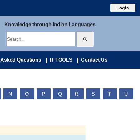
Login
Knowledge through Indian Languages
 Asked Questions
IT TOOLS
Contact Us
N
O
P
Q
R
S
T
U