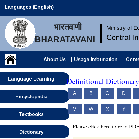
Languages (English)
भारतवाणी
Ministry of 
Central I
BHARATAVANI
About Us
Usage Information
Conte
Definitional Dictionar
Language Learning
A
B
C
D
Encyclopedia
V
W
X
Y
Textbooks
Please click here to read PDF
Dictionary