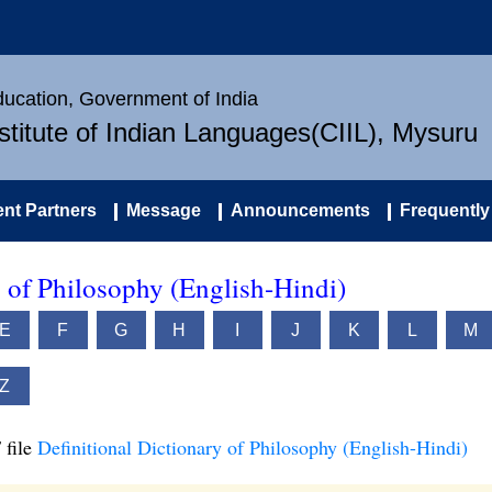
Education, Government of India
nstitute of Indian Languages(CIIL), Mysuru
nt Partners
Message
Announcements
Frequently
y of Philosophy (English-Hindi)
E
F
G
H
I
J
K
L
M
Z
 file
Definitional Dictionary of Philosophy (English-Hindi)