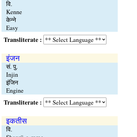
वि.
Kenne
केन्ने
Easy
Transliterate :
इंजन
सं. पु.
Injin
इंजिन
Engine
Transliterate :
इकतीस
वि.