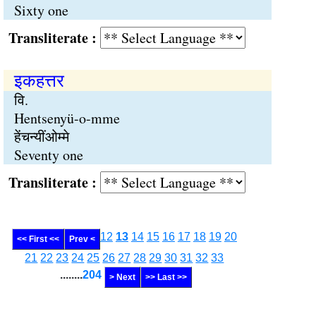
Sixty one
Transliterate :
इकहत्तर
वि.
Hentsenyü-o-mme
हेंचन्यींओम्मे
Seventy one
Transliterate :
12
13
14
15
16
17
18
19
20
<< First <<
Prev <
21
22
23
24
25
26
27
28
29
30
31
32
33
........
204
> Next
>> Last >>