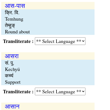
आस-पास
क्रि. वि.
Temhung
तेम्हुङ्
Round about
Transliterate :
आसरा
सं. पु.
Kechyü
कच्य॑
Support
Transliterate :
आसान