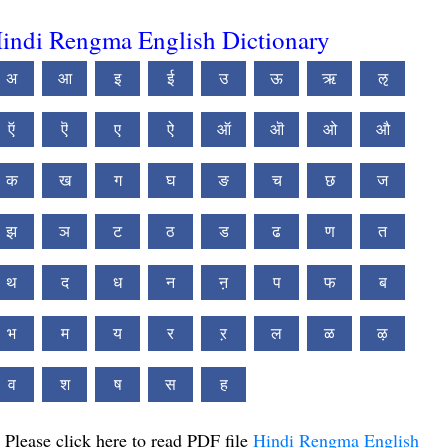
indi Rengma English Dictionary
अ
आ
इ
ई
उ
ऊ
ऋ
ऌ
ऍ
ऎ
ए
ऐ
ऑ
ऒ
ओ
औ
क
ख
ग
घ
ङ
च
छ
ज
झ
ञ
ट
ठ
ड
ढ
ण
त
थ
द
ध
न
ऩ
प
फ
ब
भ
म
य
र
ऱ
ल
ळ
ऴ
व
श
ष
स
ह
Please click here to read PDF file
Hindi Rengma English