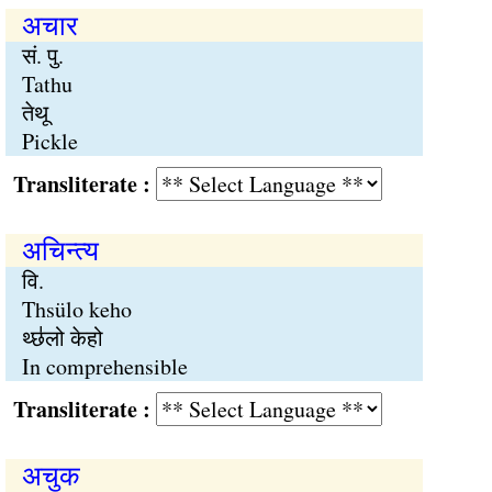
अचार
सं. पु.
Tathu
तेथू
Pickle
Transliterate :
अचिन्त्य
वि.
Thsülo keho
थ्छ॑लो केहो
In comprehensible
Transliterate :
अचुक