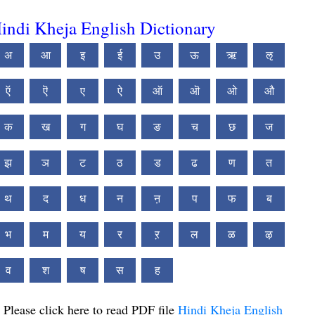
indi Kheja English Dictionary
अ
आ
इ
ई
उ
ऊ
ऋ
ऌ
ऍ
ऎ
ए
ऐ
ऑ
ऒ
ओ
औ
क
ख
ग
घ
ङ
च
छ
ज
झ
ञ
ट
ठ
ड
ढ
ण
त
थ
द
ध
न
ऩ
प
फ
ब
भ
म
य
र
ऱ
ल
ळ
ऴ
व
श
ष
स
ह
Please click here to read PDF file
Hindi Kheja English