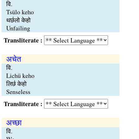
वि.
Tsülo keho
थछ॑लो केहो
Unfailing
Transliterate :
अचेत
वि.
Lichü keho
लिछ॑ केहो
Senseless
Transliterate :
अच्छा
वि.