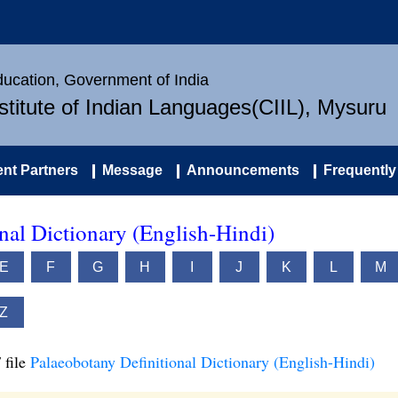
Education, Government of India
nstitute of Indian Languages(CIIL), Mysuru
nt Partners
Message
Announcements
Frequently
nal Dictionary (English-Hindi)
E
F
G
H
I
J
K
L
M
Z
 file
Palaeobotany Definitional Dictionary (English-Hindi)