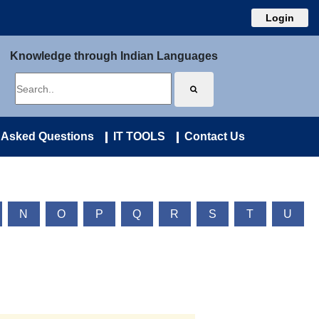
Login
Knowledge through Indian Languages
 Asked Questions
IT TOOLS
Contact Us
N
O
P
Q
R
S
T
U