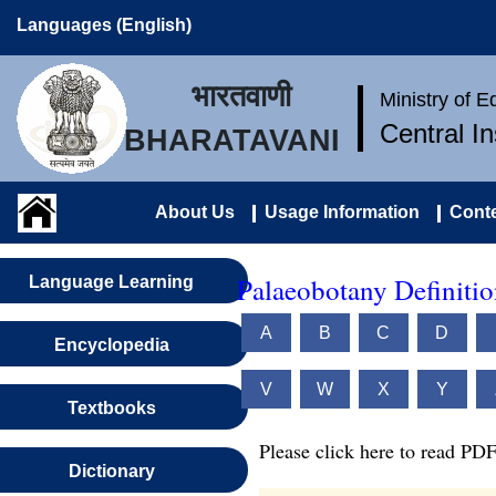
Languages (English)
भारतवाणी
Ministry of 
Central I
BHARATAVANI
About Us
Usage Information
Conte
Palaeobotany Definitio
Language Learning
A
B
C
D
Encyclopedia
V
W
X
Y
Textbooks
Please click here to read PDF
Dictionary