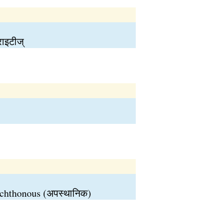
राइटीज्
allochthonous (अपस्थानिक)