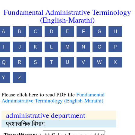
Fundamental Administrative Terminology
(English-Marathi)
A
B
C
D
E
F
G
H
I
J
K
L
M
N
O
P
Q
R
S
T
U
V
W
X
Y
Z
Please click here to read PDF file
Fundamental
Administrative Terminology (English-Marathi)
administrative department
प्रशासनिक विभाग