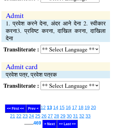
Admit
1. प्रवेश करने देना, अंदर आने देना 2. स्वीकार
करना3. प्रविष्‍ट करना, दाखिल करना, दाखिला
देना
Transliterate :
Admit card
प्रवेश पत्र, प्रवेश पत्रक
Transliterate :
12
13
14
15
16
17
18
19
20
<< First <<
Prev <
21
22
23
24
25
26
27
28
29
30
31
32
33
........
469
> Next
>> Last >>