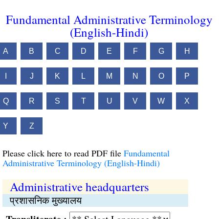
Fundamental Administrative Terminology
(English-Hindi)
A
B
C
D
E
F
G
H
I
J
K
L
M
N
O
P
Q
R
S
T
U
V
W
X
Y
Z
Please click here to read PDF file
Fundamental
Administrative Terminology (English-Hindi)
Administrative headquarters
प्रशासनिक मुख्यालय