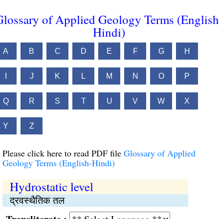
Glossary of Applied Geology Terms (English
Hindi)
A
B
C
D
E
F
G
H
I
J
K
L
M
N
O
P
Q
R
S
T
U
V
W
X
Y
Z
Please click here to read PDF file
Glossary of Applied
Geology Terms (English-Hindi)
Hydrostatic level
द्रवस्थैतिक तल