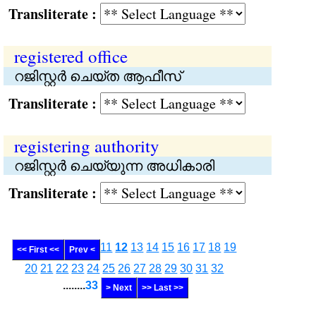
Transliterate :
registered office
റജിസ്റ്റര്‍ ചെയ്ത ആഫീസ്
Transliterate :
registering authority
റജിസ്റ്റര്‍ ചെയ്യുന്ന അധികാരി
Transliterate :
11
12
13
14
15
16
17
18
19
<< First <<
Prev <
20
21
22
23
24
25
26
27
28
29
30
31
32
........
33
> Next
>> Last >>