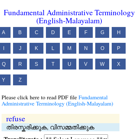
Fundamental Administrative Terminology
(English-Malayalam)
A
B
C
D
E
F
G
H
I
J
K
L
M
N
O
P
Q
R
S
T
U
V
W
X
Y
Z
Please click here to read PDF file
Fundamental
Administrative Terminology (English-Malayalam)
refuse
തിരസ്കരിക്കുക, വിസമ്മതിക്കുക